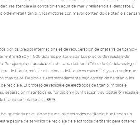
dad, resistencia a la corrosión en agua de mar y resistencia al desgaste. El
ecio del metal titanio
, y los motores con mayor contenido de titanio alcanzan
dos por los precios internacionales de recuperación de chatarra de titanio y
ían entre 6.850 y 11.000 dólares por tonelada. Los precios de reciclaje de
Por ejemplo, el precio de la chatarra de titanio TA es de 4,4 dólares/kg, el
ra de titanio, reciclar aleaciones de titanio es más difícil y costoso, lo que
o son más bajos. Debido a su extremadamente bajo contenido de titanio, los
 reciclaje. El proceso de reciclaje de electrodos de titanio implica el
su separación magnética, su fundición y purificación y su posterior reciclaje.
 titanio son inferiores al 85 %.
 de ingeniería naval, no se pierda los electrodos de titanio, que tienen un
uestra página de servicios
de reciclaje de electrodos de titanio
para obtener