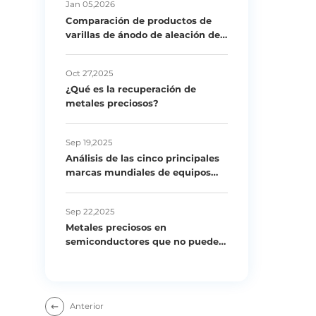
Jan 05,2026
Comparación de productos de
varillas de ánodo de aleación de
titanio para calentadores de
agua
Oct 27,2025
¿Qué es la recuperación de
metales preciosos?
Sep 19,2025
Análisis de las cinco principales
marcas mundiales de equipos
para el tratamiento de aguas
residuales industriales
Sep 22,2025
Metales preciosos en
semiconductores que no puede
perderse
Anterior