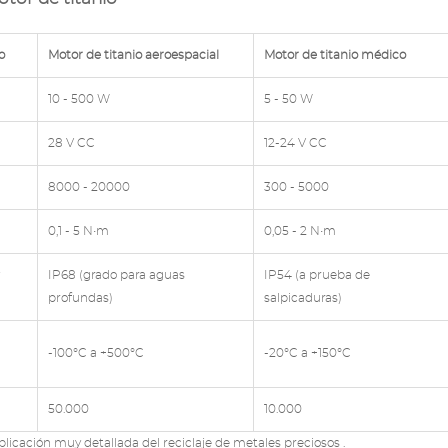
o
Motor de titanio aeroespacial
Motor de titanio médico
10 - 500 W
5 - 50 W
28 V CC
12-24 V CC
8000 - 20000
300 - 5000
0,1 - 5 N•m
0,05 - 2 N•m
IP68 (grado para aguas
IP54 (a prueba de
profundas)
salpicaduras)
-100°C a +500°C
-20°C a +150°C
50.000
10.000
xplicación muy detallada del
reciclaje de metales preciosos
.