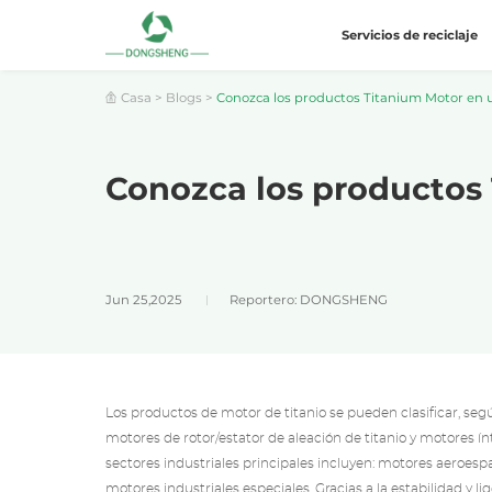
Servicios de reciclaje
Casa
>
Blogs
>
Conozca los productos Titanium Motor en un
Conozca los productos 
Jun 25,2025
Reportero: DONGSHENG
Los productos de motor de titanio se pueden clasificar, segú
motores de rotor/estator de aleación de titanio y motores 
sectores industriales principales incluyen: motores aeroesp
motores industriales especiales. Gracias a la estabilidad y l