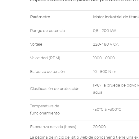
Parámetro
Motor industrial de titani
Rango de potencia
0,5 - 200 kW
Voltaje
220-480 V CA
Velocidad (RPM)
1000 - 6000
Esfuerzo de torsión
10 - 500 N•m
IP67 (a prueba de polvo y
Clasificación de protección
agua)
Temperatura de
-50°C a +300°C
funcionamiento
Esperanza de vida (horas)
20.000
La página de inicio del sitio web de dongsheng tiene una e