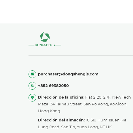
purchaser@dongshengjs.com
+852 69382050
Dirección de la oficina:
Flat 2120, 21/F, New Tech
Plaza, 34 Tai Yau Street, San Po Kong, Kowloon,
Hong Kong.
Dirección del almacén:
10 Siu Hum Tsuen, Ka
Lung Road, San Tin, Yuen Long, NT HK