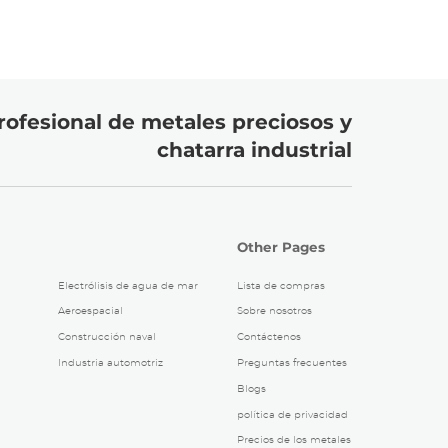
rofesional de metales preciosos y
chatarra industrial
Other Pages
Electrólisis de agua de mar
Lista de compras
Aeroespacial
Sobre nosotros
Construcción naval
Contáctenos
Industria automotriz
Preguntas frecuentes
Blogs
política de privacidad
Precios de los metales