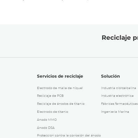
Reciclaje p
Servicios de reciclaje
Solución
Electrodo de malla de níquel
Industria cloroalcalina
Reciclaje de PCB
Industria electrónica
Reciclaje de ánodos de titanio
Fábricas farmacéuticas
Electrodo de titanio
Ingeniería Marina
Ánodo MMO
Ánodo DSA
Protección contra la corrosión del ánodo