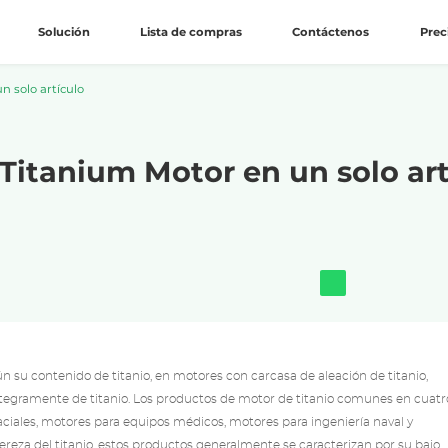
Solución
Lista de compras
Contáctenos
Prec
 solo artículo
Titanium Motor en un solo art
n su contenido de titanio, en motores con carcasa de aleación de titanio,
íntegramente de titanio. Los productos de motor de titanio comunes en cuatr
aciales, motores para equipos médicos, motores para ingeniería naval y
igereza del titanio, estos productos generalmente se caracterizan por su bajo