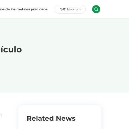
Idioma
ios de los metales preciosos
ículo
o
Related News