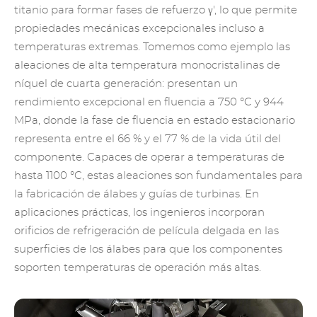
titanio para formar fases de refuerzo γ', lo que permite
propiedades mecánicas excepcionales incluso a
temperaturas extremas. Tomemos como ejemplo las
aleaciones de alta temperatura monocristalinas de
níquel de cuarta generación: presentan un
rendimiento excepcional en fluencia a 750 °C y 944
MPa, donde la fase de fluencia en estado estacionario
representa entre el 66 % y el 77 % de la vida útil del
componente. Capaces de operar a temperaturas de
hasta 1100 °C, estas aleaciones son fundamentales para
la fabricación de álabes y guías de turbinas. En
aplicaciones prácticas, los ingenieros incorporan
orificios de refrigeración de película delgada en las
superficies de los álabes para que los componentes
soporten temperaturas de operación más altas.