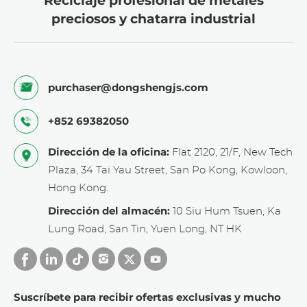
Reciclaje profesional de metales
frecuentes ciclos de arranque y parada. Estos
preciosos y chatarra industrial
materiales también se utilizan comúnmente
en anillos de sellado y fijaciones de motores,
donde su coeficiente de expansión térmica se
adapta bien a los componentes de aleaciones
purchaser@dongshengjs.com
de alta temperatura a base de níquel, lo que
garantiza un ajuste estable en un amplio rango
+852 69382050
de temperaturas.
Dirección de la oficina:
Flat 2120, 21/F, New Tech
Resortes de aleación de níquel
Plaza, 34 Tai Yau Street, San Po Kong, Kowloon,
de alta temperatura
Hong Kong.
Dirección del almacén:
10 Siu Hum Tsuen, Ka
Los resortes de aleación de níquel para altas
Lung Road, San Tin, Yuen Long, NT HK
temperaturas son componentes esenciales en
sistemas de control de presión y sellado en
condiciones extremas, ampliamente utilizados
en motores aeronáuticos, plantas
Suscríbete para recibir ofertas exclusivas y mucho