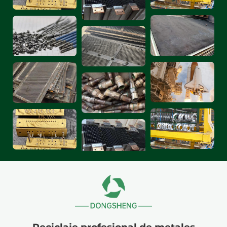
particularmente adecuadas para componentes
estacionarios que operan a largo plazo en
entornos corrosivos de alta temperatura.
Los álabes guía y los componentes de la
cámara de combustión en turbinas de gas
representan aplicaciones típicas de las
aleaciones de alta temperatura a base de
cobalto, ya que estas piezas soportan el
impacto directo de los gases de combustión a
alta temperatura.
En aplicaciones prácticas de ingeniería, las
aleaciones de alta temperatura a base de
cobalto demuestran una excelente resistencia
a la fatiga térmica, soportando las
fluctuaciones de tensión térmica causadas por