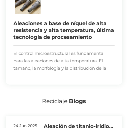
Aleaciones a base de níquel de alta
resistencia y alta temperatura, última
tecnología de procesamiento
El control microestructural es fundamental
para las aleaciones de alta temperatura. El
tamaño, la morfología y la distribución de la
fase γ' en aleaciones de níquel de alta
temperatura y alta resistencia influyen
directamente en la resistencia a la fluencia a
alta temperatura y la resistencia a la fatiga del
Reciclaje
Blogs
material.
El procesamiento de estas aleaciones presenta
24 Jun 2025
Aleación de titanio-iridio:
importantes desafíos. La última técnica de