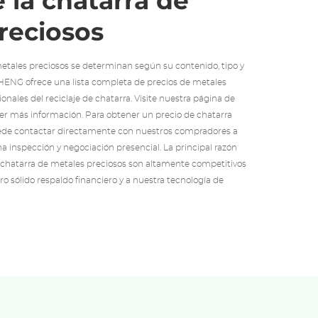
 la chatarra de
reciosos
metales preciosos se determinan según su contenido, tipo y
SHENG ofrece una lista completa de precios de metales
ionales del reciclaje de chatarra. Visite nuestra página de
ner más información. Para obtener un precio de chatarra
uede contactar directamente con nuestros compradores a
na inspección y negociación presencial. La principal razón
e chatarra de metales preciosos son altamente competitivos
o sólido respaldo financiero y a nuestra tecnología de