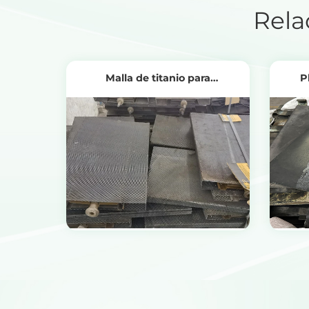
Rela
Malla de titanio para
P
electrolizadores PEM
trata
Ver productos
Obtenga el precio del reciclaje
Ob