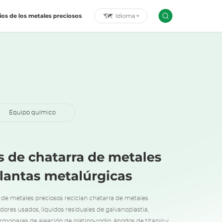
Idioma
ios de los metales preciosos
Equipo químico
 de chatarra de metales
Plantas metalúrgicas
de metales preciosos reciclan chatarra de metales
dores usados, líquidos residuales de galvanoplastia,
ermopares de aleación de platino-rodio, ánodos de titanio y