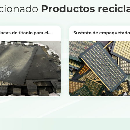
cionado
Productos recicl
lacas de titanio para el
Sustrato de empaquetado
miento de aguas residuales
Ver productos
Ver productos
tenga el precio del reciclaje
Obtenga el precio del recicl