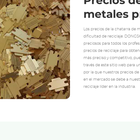
Precios de
metales p
Los precios de la chatarra de 
dificultad de reciclaje. DONG
preciosos para todos los profes
precios de reciclaje para obte
más preciso y competitivo, p
través de este sitio web para u
por la que nuestros precios d
en el mercado se debe a nuestr
reciclaje líder en la industria.