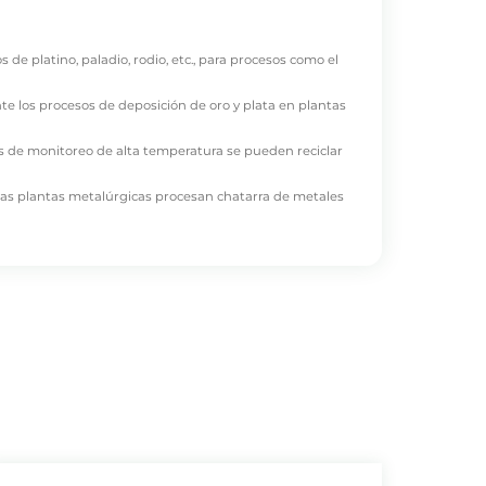
de platino, paladio, rodio, etc., para procesos como el
te los procesos de deposición de oro y plata en plantas
as de monitoreo de alta temperatura se pueden reciclar
 las plantas metalúrgicas procesan chatarra de metales
s no ferrosos, como metales preciosos asociados con la
cas en estas cinco categorías principales.
ue los relaves y la escoria de fundición suelen ser