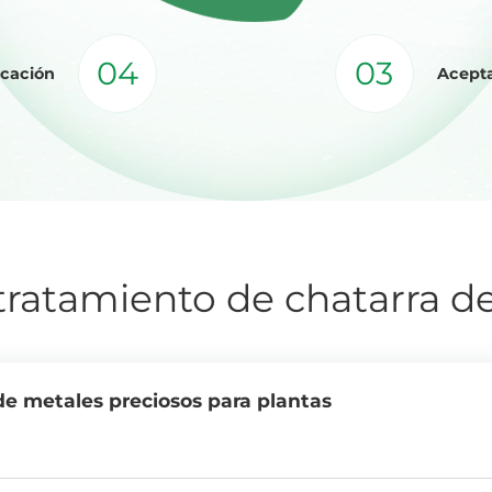
04
03
icación
Acepta
 tratamiento de chatarra d
de metales preciosos para plantas