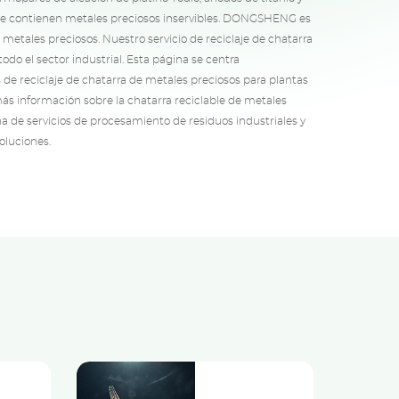
que contienen metales preciosos inservibles. DONGSHENG es
etales preciosos. Nuestro servicio de reciclaje de chatarra
odo el sector industrial. Esta página se centra
de reciclaje de chatarra de metales preciosos para plantas
ás información sobre la chatarra reciclable de metales
ina de servicios de procesamiento de residuos industriales y
oluciones.