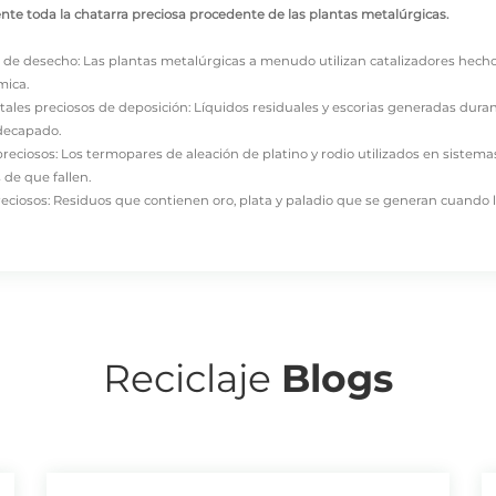
nte toda la chatarra preciosa procedente de las plantas metalúrgicas.
 de desecho: Las plantas metalúrgicas a menudo utilizan catalizadores hechos 
mica.
ales preciosos de deposición: Líquidos residuales y escorias generadas duran
 decapado.
reciosos: Los termopares de aleación de platino y rodio utilizados en sistem
 de que fallen.
reciosos: Residuos que contienen oro, plata y paladio que se generan cuando
Escorias residuales y lodos anódicos producidos durante la fundición de metale
es preciosos clasifican la chatarra de metales preciosos de plantas metalúrgi
las categorías 1, 3 y 4. Reciclamos menos las categorías 2 y 5. Esto se debe a q
ción de minerales más especializadas.
Reciclaje
Blogs