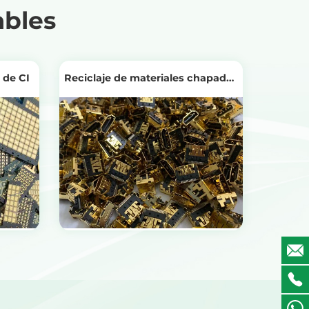
ables
 de CI
Reciclaje de materiales chapados
en oro
Ver productos
aje
Obtenga el precio del reciclaje