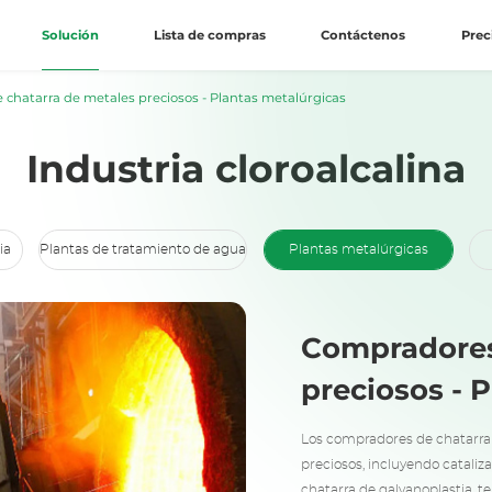
Solución
Lista de compras
Contáctenos
Prec
chatarra de metales preciosos - Plantas metalúrgicas
Industria cloroalcalina
ia
Plantas de tratamiento de agua
Plantas metalúrgicas
Compradores
preciosos - 
Los compradores de chatarra 
preciosos, incluyendo cataliza
chatarra de galvanoplastia, t