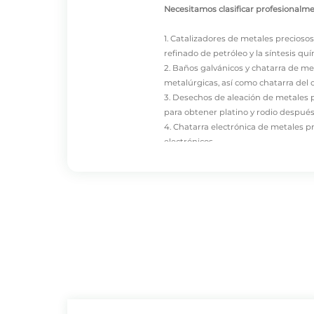
Necesitamos clasificar profesionalme
1. Catalizadores de metales preciosos
refinado de petróleo y la síntesis quí
2.
Baños galvánicos
y chatarra de met
metalúrgicas, así como chatarra del
3. Desechos de aleación de metales p
para obtener platino y rodio después
4. Chatarra electrónica de metales p
electrónicos.
5. Relaves y escorias de fundición: 
refinación de cobre y níquel.
Los compradores de chatarra de metal
DONGSHENG
recicla principalmente 
reciclados por empresas de recupera