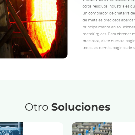
otros residuos industriales 
un comprador de chatarra de m
de metales preciosos abarca t
principalmente en soluciones 
metalúrgicas. Para obtener m
preciosos, visite nuestra pág
todas las demás páginas de s
Otro
Soluciones