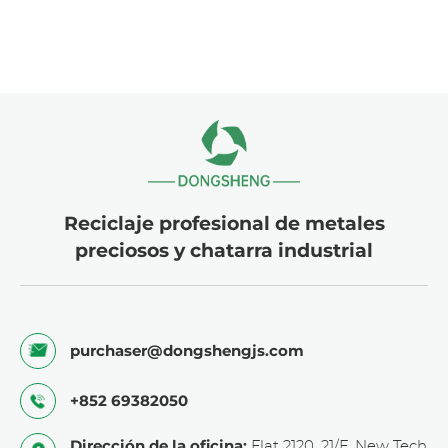
Reciclaje profesional de metales
preciosos y chatarra industrial
purchaser@dongshengjs.com
+852 69382050
Dirección de la oficina:
Flat 2120, 21/F, New Tech