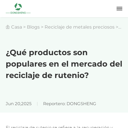
Casa
>
Blogs
>
Reciclaje de metales preciosos
>
¿Qué productos son populares en el mercado del
¿Qué productos son
populares en el mercado del
reciclaje de rutenio?
reciclaje de rutenio?
Jun 20,2025
Reportero: DONGSHENG
El reciclaje de rutenio se refiere a la recuperación y