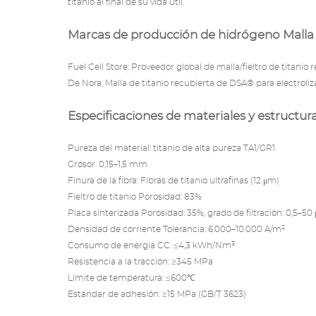
titanio al final de su vida útil.
Marcas de producción de hidrógeno Malla 
Fuel Cell Store: Proveedor global de malla/fieltro de titanio 
De Nora: Malla de titanio recubierta de
DSA® para
electroli
Especificaciones de materiales y estructur
Pureza del material: titanio de alta pureza TA1/GR1
Grosor: 0,15–1,5 mm
Finura de la fibra: Fibras de titanio ultrafinas (12 μm)
Fieltro de titanio Porosidad: 83%
Placa sinterizada Porosidad: 35%, grado de filtración: 0,5–50
Densidad de corriente Tolerancia: 6.000–10.000 A/m²
Consumo de energía CC: ≤4,3 kWh/Nm³
Resistencia a la tracción: ≥345 MPa
Límite de temperatura: ≤600℃
Estándar de adhesión: ≥15 MPa (GB/T 3623)