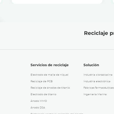
Reciclaje p
Servicios de reciclaje
Solución
Electrodo de malla de níquel
Industria cloroalcalina
Reciclaje de PCB
Industria electrónica
Reciclaje de ánodos de titanio
Fábricas farmacéuticas
Electrodo de titanio
Ingeniería Marina
Ánodo MMO
Ánodo DSA