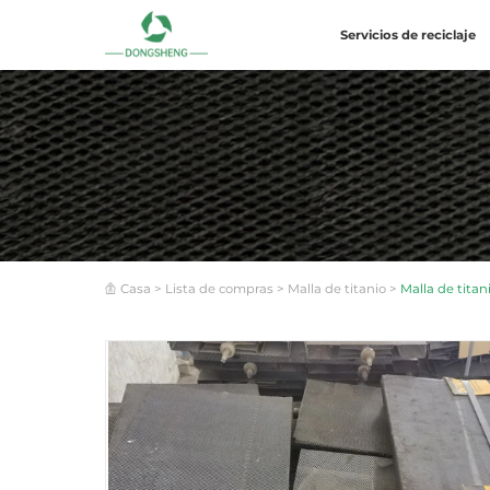
Servicios de reciclaje
Casa
>
Lista de compras
>
Malla de titanio
>
Malla de titan