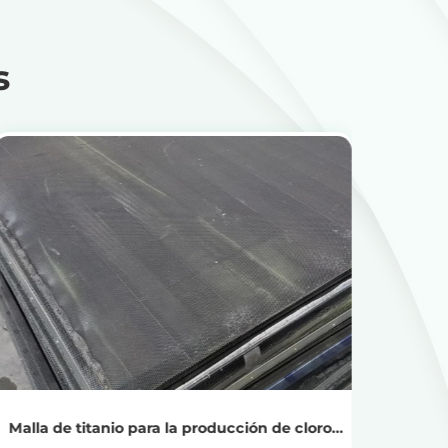
s
Ver productos
Obtenga el precio del reciclaje
Malla de titanio para la producción de cloro-
Malla