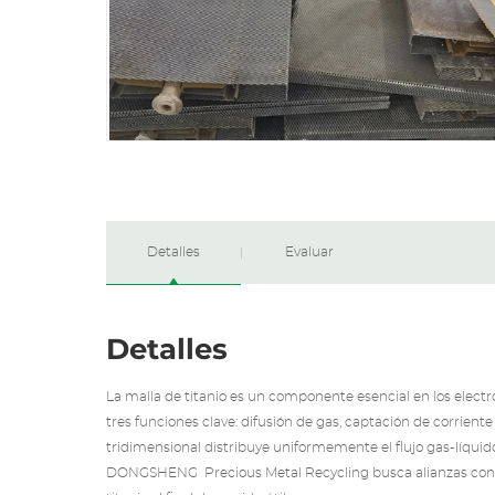
Detalles
Evaluar
Detalles
La malla de titanio es un componente esencial en los elec
tres funciones clave: difusión de gas, captación de corriente
tridimensional distribuye uniformemente el flujo gas-líquido
DONGSHENG
Precious Metal Recycling
busca alianzas con 