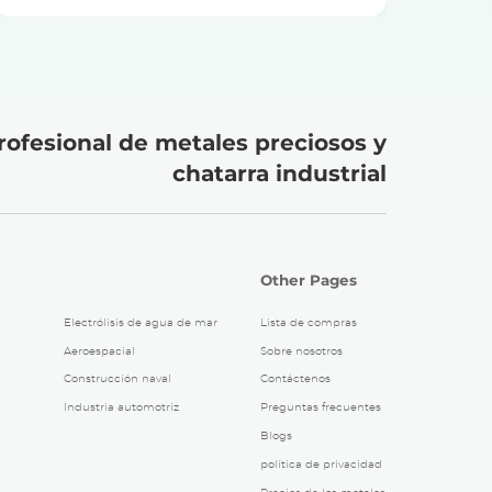
álcali
rofesional de metales preciosos y
chatarra industrial
Other Pages
Electrólisis de agua de mar
Lista de compras
Aeroespacial
Sobre nosotros
Construcción naval
Contáctenos
Industria automotriz
Preguntas frecuentes
Blogs
política de privacidad