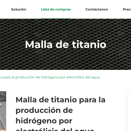
Solución
Lista de compras
Contáctenos
Prec
Malla de titanio
io para la producción de hidrógeno por electrólisis del agua
Malla de titanio para la
producción de
hidrógeno por