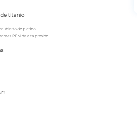
de titanio
recubierto de platino.
zadores PEM
de alta presión
.
as
 μm