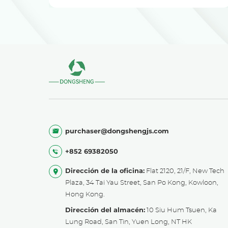
circulante industrial
purchaser@dongshengjs.com
+852 69382050
Dirección de la oficina:
Flat 2120, 21/F, New Tech
Plaza, 34 Tai Yau Street, San Po Kong, Kowloon,
Hong Kong.
Dirección del almacén:
10 Siu Hum Tsuen, Ka
Lung Road, San Tin, Yuen Long, NT HK