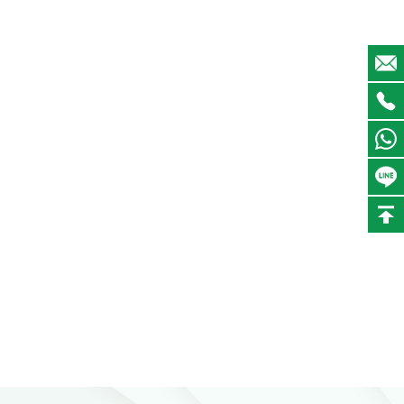
Llevamos tres años trabajando juntos y el servicio
cada vez es mejor.
Jones
Gerente