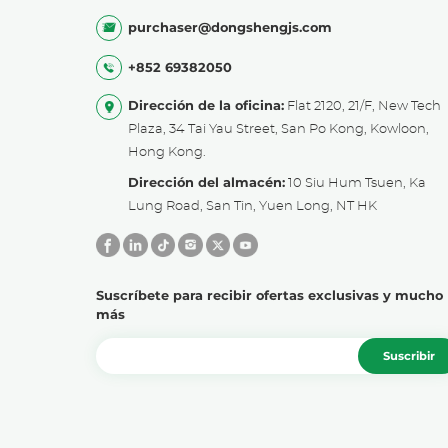
purchaser@dongshengjs.com
+852 69382050
Dirección de la oficina:
Flat 2120, 21/F, New Tech
Plaza, 34 Tai Yau Street, San Po Kong, Kowloon,
Hong Kong.
Dirección del almacén:
10 Siu Hum Tsuen, Ka
Lung Road, San Tin, Yuen Long, NT HK
Suscríbete para recibir ofertas exclusivas y mucho
más
Suscribir