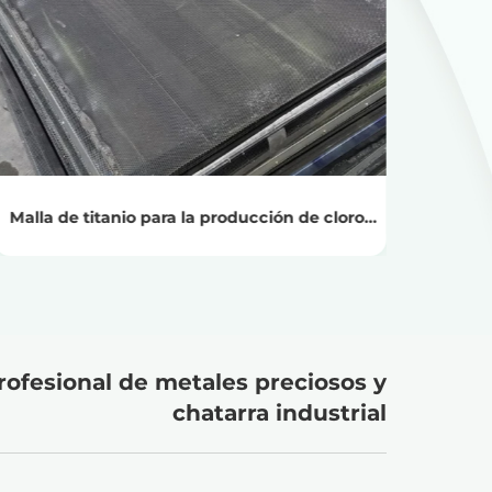
Ver productos
Obtenga el precio del reciclaje
Malla de titanio para la producción de cloro-
Ma
álcali
rofesional de metales preciosos y
chatarra industrial