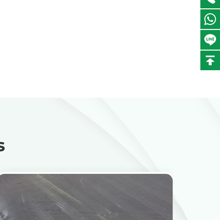
Wilson
Director de fábrica
s