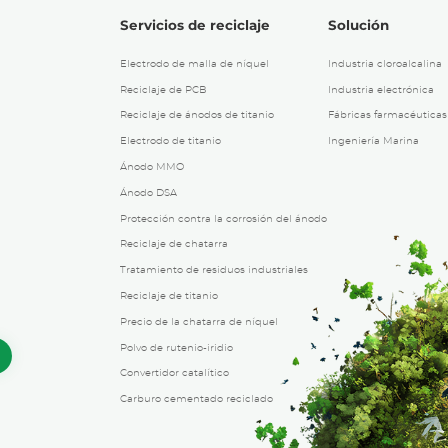
Servicios de reciclaje
Solución
Electrodo de malla de níquel
Industria cloroalcalina
Reciclaje de PCB
Industria electrónica
Reciclaje de ánodos de titanio
Fábricas farmacéuticas
Electrodo de titanio
Ingeniería Marina
Ánodo MMO
Ánodo DSA
Protección contra la corrosión del ánodo
Reciclaje de chatarra
Tratamiento de residuos industriales
Reciclaje de titanio
Precio de la chatarra de níquel
Polvo de rutenio-iridio
Convertidor catalítico
Carburo cementado reciclado