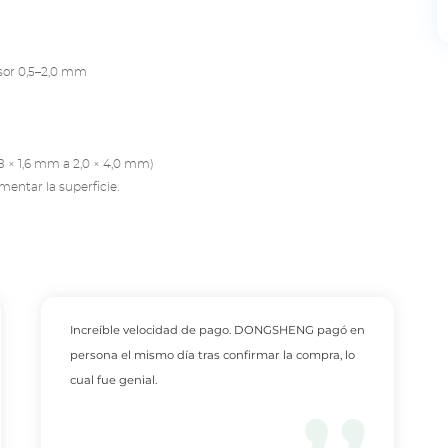
pesor 0,5–2,0 mm
8 × 1,6 mm a 2,0 × 4,0 mm)
entar la superficie.
Increíble velocidad de pago. DONGSHENG pagó en
persona el mismo día tras confirmar la compra, lo
cual fue genial.