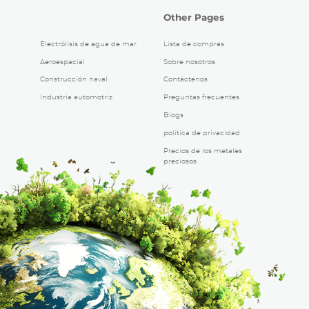
Other Pages
Electrólisis de agua de mar
Lista de compras
Aeroespacial
Sobre nosotros
Construcción naval
Contáctenos
Industria automotriz
Preguntas frecuentes
Blogs
política de privacidad
Precios de los metales
preciosos