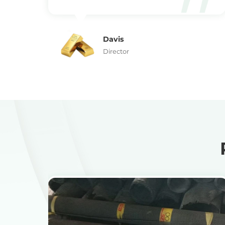
Davis
Director