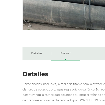
Detalles
Evaluar
Detalles
Como ánodos insolubles, la malla de titanio para la extracci
cianuro de potasio y oro, agua regia o ácido sulfúrico. Su re
garantizando la estabilidad del ánodo durante el refinado de m
de titanio es ampliamente reciclado por
DONGSHENG
como