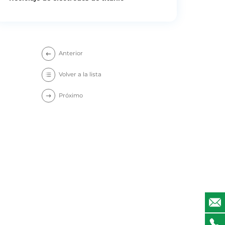
Anterior
Volver a la lista
Próximo
Después de comparar muchos recicladores, el
precio de DONGSHENG es más alto.