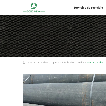
Servicios de reciclaje
Casa
>
Lista de compras
>
Malla de titanio
>
Malla de titan