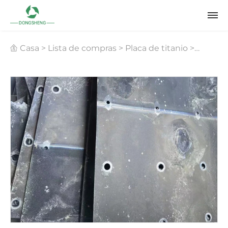
Casa
>
Lista de compras
>
Placa de titanio
>
Placas de titanio para electrólisis de cloruro