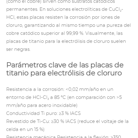
(como el cobre) sirven como sustratos catódicos
permanentes. En soluciones electrolíticas de CuCl₂-
HCl, estas placas resisten la corrosión por iones de
cloruro, garantizando al mismo tiempo una pureza del
cobre catódico superior al 99,99 %. Visualmente, las
placas de titanio para la electrólisis de cloruro suelen
ser negras.
Parámetros clave de las placas de
titanio para electrólisis de cloruro
Resistencia a la corrosión: <0,02 mm/año en un
entorno de HCl-Cl₂ a 85 °C (en comparación con >5
mm/año para acero inoxidable)
Conductividad Ti puro: ≥3 % IACS
Revestido de Ti-Cu: ≥30 % IACS (reduce el voltaje de la
celda en un 15 %)
Resistencia mecánica Resistencia a la flexión: ≥350