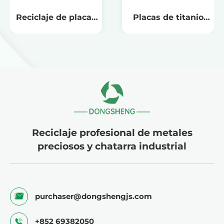
Reciclaje de placas
Placas de titanio
de titanio para
para galvanoplastia
láminas grabadas
de zinc-estaño
Reciclaje profesional de metales
preciosos y chatarra industrial
purchaser@dongshengjs.com
+852 69382050