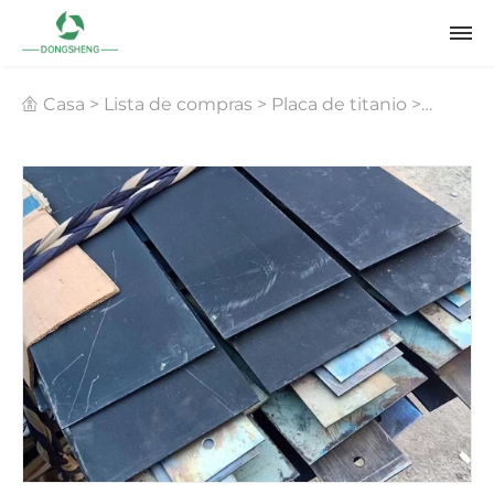
Casa
>
Lista de compras
>
Placa de titanio
>
Placas de titanio para agua con potencial oxidante
ácido