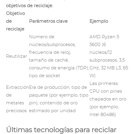
objetivos de reciclaje:
Objetivo
de
Parámetros clave
Ejemplo
reciclaje
Número de
AMD Ryzen 5
núcleos/subprocesos,
5600 (6
frecuencia de reloj,
núcleos/12
Reutilizar
tamaño de caché,
subprocesos, 3,5
consumo de energía (TDP),
GHz, 32 MB L3, 65
tipo de socket
W)
Las primeras
Extracción
Era de producción, tipo de
CPU con pines
de
paquete (por ejemplo, tipo
chapados en oro
metales
pin), contenido de oro
(por ejemplo,
preciosos
estimado por unidad
Intel 80486)
Últimas tecnologías para reciclar