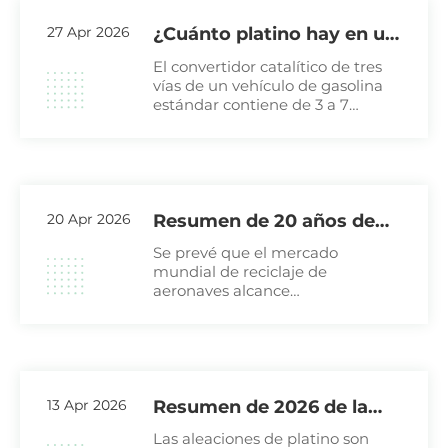
27 Apr 2026
¿Cuánto platino hay en un
convertidor catalítico de
El convertidor catalítico de tres
desecho?
vías de un vehículo de gasolina
estándar contiene de 3 a 7
gramos de metales del grupo del
platino, de los cuales el platino
representa de 1 a 3 gramos.
20 Apr 2026
Resumen de 20 años de
experiencia en la industria
Se prevé que el mercado
del reciclaje de aeronaves.
mundial de reciclaje de
aeronaves alcance
aproximadamente los 5.060
millones de dólares en 2025 y
que crezca hasta los 7.780
millones de dólares en 2031,
13 Apr 2026
Resumen de 2026 de la
información más reciente
Las aleaciones de platino son