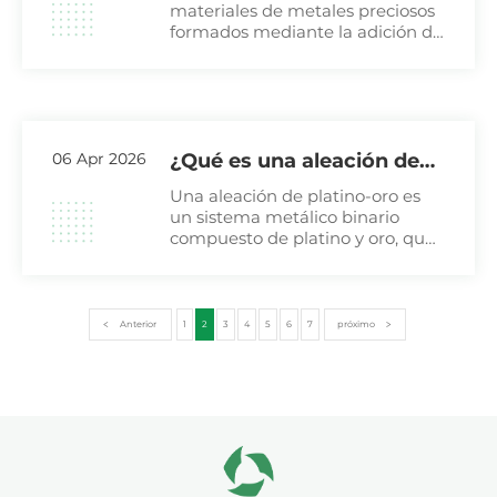
sobre aleaciones de
materiales de metales preciosos
formados mediante la adición de
platino
elementos como iridio, rodio,
paladio, rutenio, cobalto y níquel
a una matriz de platino.
06 Apr 2026
¿Qué es una aleación de
platino y oro?
Una aleación de platino-oro es
un sistema metálico binario
compuesto de platino y oro, que
forma una solución sólida
continua a altas temperaturas.
La formulación más conocida de
esta aleación es Pt0.9Au0.1
Anterior
1
2
3
4
5
6
7
próximo