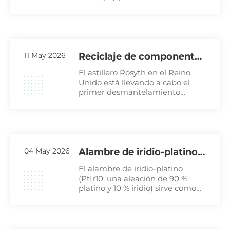
chatarra metálica altamente
recomendada. Ofrece ventajas
significativas en velocidad de
pago y precios de reciclaje.
11 May 2026
Reciclaje de componentes
de submarinos nucleares
El astillero Rosyth en el Reino
militares dados de baja
Unido está llevando a cabo el
primer desmantelamiento
completo de un submarino
nuclear del mundo. La torre de
mando del buque de
demostración HMS Swiftsure se
abrió en junio de 2025,
04 May 2026
Alambre de iridio-platino:
un componente
El alambre de iridio-platino
indispensable en la
(PtIr10, una aleación de 90 %
platino y 10 % iridio) sirve como
industria de la electrólisis
material de tejido principal para
cloroalcalina.
las rejillas de ánodo en celdas de
electrólisis cloroalcalina.