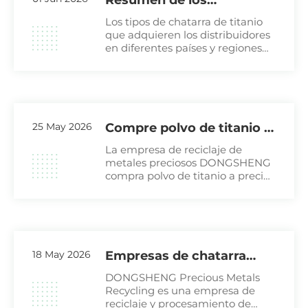
Resumen de los
comerciantes de chatarra
Los tipos de chatarra de titanio
de titanio en los países
que adquieren los distribuidores
en diferentes países y regiones
industrializados del
varían significativamente,
mundo
principalmente porque sus
estándares de clasificación
deben alinearse
25 May 2026
Compre polvo de titanio a
precios elevados en todo
La empresa de reciclaje de
el mundo.
metales preciosos DONGSHENG
compra polvo de titanio a precios
premium en todo el mundo.
Hasta 2030, no compraremos
polvo de titanio puro ni polvos de
aleación de titanio estándar
(como Ti-6Al-4V);
18 May 2026
Empresas de chatarra
metálica y servicios de
DONGSHENG Precious Metals
reciclaje recomendados
Recycling es una empresa de
reciclaje y procesamiento de
para 2026