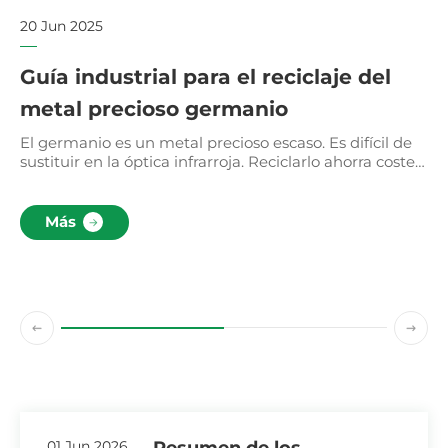
20 Jun 2025
20
Guía industrial para el reciclaje del
E
metal precioso germanio
r
El germanio es un metal precioso escaso. Es difícil de
Lo
sustituir en la óptica infrarroja. Reciclarlo ahorra costes.
de
o.
Ayuda a fabricar lentes infrarrojas y máquinas de
el
termoformado.
pr
Más
os
01 Jun 2026