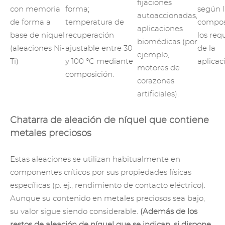
fijaciones
con memoria
forma;
según 
autoaccionadas,
de forma a
temperatura de
compos
aplicaciones
base de níquel
recuperación
los requ
biomédicas (por
(aleaciones Ni-
ajustable entre 30
de la
ejemplo,
Ti)
y 100 °C mediante
aplicac
motores de
composición.
corazones
artificiales).
Chatarra de aleación de níquel que contiene
metales preciosos
Estas aleaciones se utilizan habitualmente en
componentes críticos por sus propiedades físicas
específicas (p. ej., rendimiento de contacto eléctrico).
Aunque su contenido en metales preciosos sea bajo,
su valor sigue siendo considerable.
(Además de los
restos de aleación de níquel que se indican, si dispone