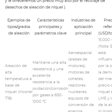
y le ofreceremos un
precio muy alto por el reciclaje de
desechos de aleación de níquel
).
Ejemplos de
Características
Industrias de
Prec
tipos/grados
principales y
aplicación
refe
de aleación
parámetros clave
principal
(USD/t
15.000 
(Nota: 
Aeroespacial
está
(álabes de
influen
Mantiene una alta
Aleación de
motores),
por la o
resistencia y una
alta
motores de
la dem
excelente
temperatura
a
cohetes,
del mer
resistencia a la
base de
reactores
precio 
oxidación/corrosión
níquel (Inconel
nucleares,
níquel 
por gases a 650-
718)
equipos de
LME y 
1000 °C.
conversión de
de la a
energía.
lo mis