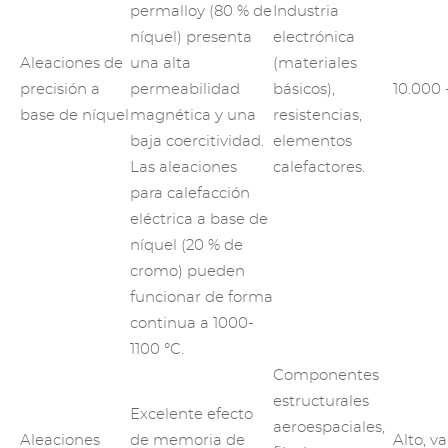
permalloy (80 % de
Industria
níquel) presenta
electrónica
Aleaciones de
una alta
(materiales
precisión a
permeabilidad
básicos),
10.000 
base de níquel
magnética y una
resistencias,
baja coercitividad.
elementos
Las aleaciones
calefactores.
para calefacción
eléctrica a base de
níquel (20 % de
cromo) pueden
funcionar de forma
continua a 1000-
1100 °C.
Componentes
estructurales
Excelente efecto
aeroespaciales,
Aleaciones
de memoria de
Alto, va