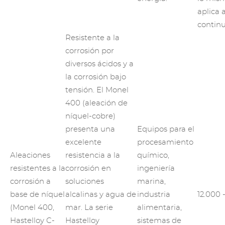
aplica 
continu
Resistente a la
corrosión por
diversos ácidos y a
la corrosión bajo
tensión. El Monel
400 (aleación de
níquel-cobre)
presenta una
Equipos para el
excelente
procesamiento
Aleaciones
resistencia a la
químico,
resistentes a la
corrosión en
ingeniería
corrosión a
soluciones
marina,
base de níquel
alcalinas y agua de
industria
12.000 
(Monel 400,
mar. La serie
alimentaria,
Hastelloy C-
Hastelloy
sistemas de