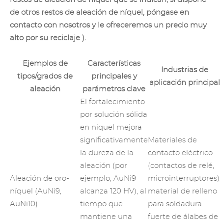
de otros restos de aleación de níquel, póngase en
contacto con nosotros y le ofreceremos un
precio muy
alto por su reciclaje
).
Ejemplos de
Características
Industrias de
tipos/grados de
principales y
aplicación principal
aleación
parámetros clave
El fortalecimiento
por solución sólida
en níquel mejora
significativamente
Materiales de
la dureza de la
contacto eléctrico
aleación (por
(contactos de relé,
Aleación de oro-
ejemplo, AuNi9
microinterruptores)
níquel (AuNi9,
alcanza 120 HV), al
material de relleno
AuNi10)
tiempo que
para soldadura
mantiene una
fuerte
de álabes de