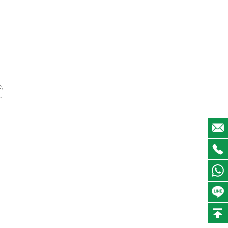
,
n
: