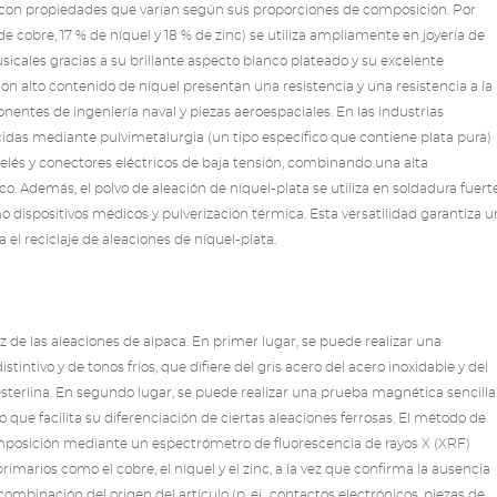
, con propiedades que varían según sus proporciones de composición. Por
cobre, 17 % de níquel y 18 % de zinc) se utiliza ampliamente en joyería de
cales gracias a su brillante aspecto blanco plateado y su excelente
 con alto contenido de níquel presentan una resistencia y una resistencia a la
nentes de ingeniería naval y piezas aeroespaciales. En las industrias
ucidas mediante pulvimetalurgia (un tipo específico que contiene plata pura)
relés y conectores eléctricos de baja tensión, combinando una alta
co. Además, el polvo de aleación de níquel-plata se utiliza en soldadura fuerte
dispositivos médicos y pulverización térmica. Esta versatilidad garantiza u
 el reciclaje de aleaciones de níquel-plata.
az de las aleaciones de alpaca. En primer lugar, se puede realizar una
stintivo y de tonos fríos, que difiere del gris acero del acero inoxidable y del
 esterlina. En segundo lugar, se puede realizar una prueba magnética sencilla
que facilita su diferenciación de ciertas aleaciones ferrosas. El método de
 composición mediante un espectrómetro de fluorescencia de rayos X (XRF)
imarios como el cobre, el níquel y el zinc, a la vez que confirma la ausencia
 combinación del origen del artículo (p. ej., contactos electrónicos, piezas de