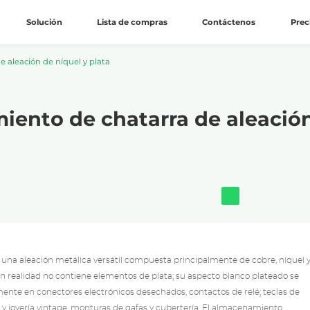
Solución
Lista de compras
Contáctenos
Prec
 aleación de níquel y plata
iento de chatarra de aleación
na aleación metálica versátil compuesta principalmente de cobre, níquel 
 en realidad no contiene elementos de plata; su aspecto blanco plateado se
ente en conectores electrónicos desechados, contactos de relé; teclas de
y joyería vintage, monturas de gafas y cubertería. El almacenamiento