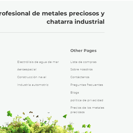
rofesional de metales preciosos y
chatarra industrial
Other Pages
Electrólisis de agua de mar
Lista de compras
Aeroespacial
Sobre nosotros
Construcción naval
Contáctenos
Industria automotriz
Preguntas frecuentes
Blogs
política de privacidad
Precios de los metales
preciosos