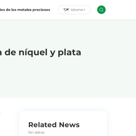
Idioma
ios de los metales preciosos
 de níquel y plata
y
Related News
Sin datos