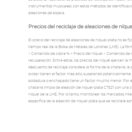
instrumentos musicales) con estos métodos de identificación 
aleaciones de alpaca.
Precios del reciclaje de aleaciones de níque
El precio del reciclaje de aleaciones de níquel-plata no es f
tiempo real de la Bolsa de Metales de Londres (LME). La fórmu
× Contenido de cobre % + Precio del níquel × Contenido de 
recuperación. Entre estos, los precios del níquel ejercen la ma
descuento de reciclaje considera la forma de la chatarra, la
oxidar tienen el factor más alto, superando potencialmente 
soldadura o enchapado tiene un factor mucho menor. Por ej
chatarra limpia de aleación de níquel-plata C7521 con una c
níquel de la LME. Por lo tanto, monitorear los mercados i
específica de la aleación de níquel-plata que se reciclará so