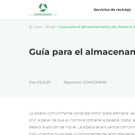
Servicios de reciclaje
Casa
>
Blogs
>
Guía para el almacenamiento de chatarra de
Guía para el almacenam
Dec 03,2025
Reportero: DONGSHENG
La alpaca, comúnmente conocida como "plata alemana", es u
zinc. A pesar de que su nombre contiene la palabra "plata",
debe a la adición de níquel. La alpaca se encuentra comúnm
instrumentos musicales o componentes de latón obsoletos; 