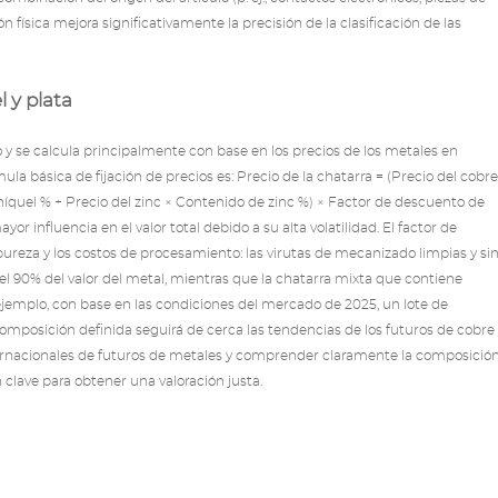
física mejora significativamente la precisión de la clasificación de las
l y plata
ijo y se calcula principalmente con base en los precios de los metales en
la básica de fijación de precios es: Precio de la chatarra = (Precio del cobre
níquel % + Precio del zinc × Contenido de zinc %) × Factor de descuento de
yor influencia en el valor total debido a su alta volatilidad. El factor de
 pureza y los costos de procesamiento: las virutas de mecanizado limpias y si
el 90% del valor del metal, mientras que la chatarra mixta que contiene
emplo, con base en las condiciones del mercado de 2025, un lote de
omposición definida seguirá de cerca las tendencias de los futuros de cobre
nternacionales de futuros de metales y comprender claramente la composició
n clave para obtener una valoración justa.