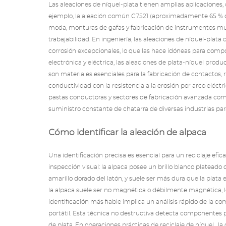
Las aleaciones de níquel-plata tienen amplias aplicaciones
ejemplo, la aleación común C7521 (aproximadamente 65 % de 
moda, monturas de gafas y fabricación de instrumentos musi
trabajabilidad. En ingeniería, las aleaciones de níquel-plata
corrosión excepcionales, lo que las hace idóneas para compo
electrónica y eléctrica, las aleaciones de plata-níquel prod
son materiales esenciales para la fabricación de contactos, 
conductividad con la resistencia a la erosión por arco eléctri
pastas conductoras y sectores de fabricación avanzada como 
suministro constante de chatarra de diversas industrias para
Cómo identificar la aleación de alpaca
Una identificación precisa es esencial para un reciclaje efic
inspección visual: la alpaca posee un brillo blanco plateado di
amarillo dorado del latón, y suele ser más dura que la plata
la alpaca suele ser no magnética o débilmente magnética, lo 
identificación más fiable implica un análisis rápido de la
portátil. Esta técnica no destructiva detecta componentes pr
de plata. En operaciones prácticas
de reciclaje de níquel
, la