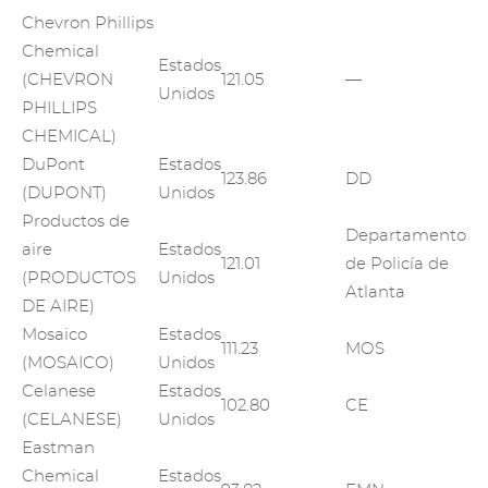
Chevron Phillips
Chemical
Estados
(CHEVRON
121.05
—
Unidos
PHILLIPS
CHEMICAL)
DuPont
Estados
123.86
DD
(DUPONT)
Unidos
Productos de
Departamento
aire
Estados
121.01
de Policía de
(PRODUCTOS
Unidos
Atlanta
DE AIRE)
Mosaico
Estados
111.23
MOS
(MOSAICO)
Unidos
Celanese
Estados
102.80
CE
(CELANESE)
Unidos
Eastman
Chemical
Estados