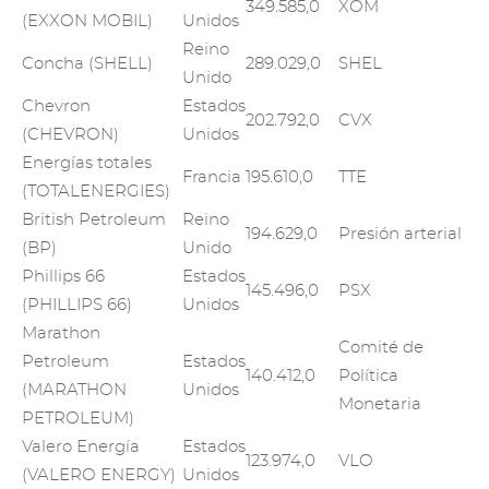
349.585,0
XOM
(EXXON MOBIL)
Unidos
Reino
Concha (SHELL)
289.029,0
SHEL
Unido
Chevron
Estados
202.792,0
CVX
(CHEVRON)
Unidos
Energías totales
Francia
195.610,0
TTE
(TOTALENERGIES)
British Petroleum
Reino
194.629,0
Presión arterial
(BP)
Unido
Phillips 66
Estados
145.496,0
PSX
(PHILLIPS 66)
Unidos
Marathon
Comité de
Petroleum
Estados
140.412,0
Política
(MARATHON
Unidos
Monetaria
PETROLEUM)
Valero Energía
Estados
123.974,0
VLO
(VALERO ENERGY)
Unidos