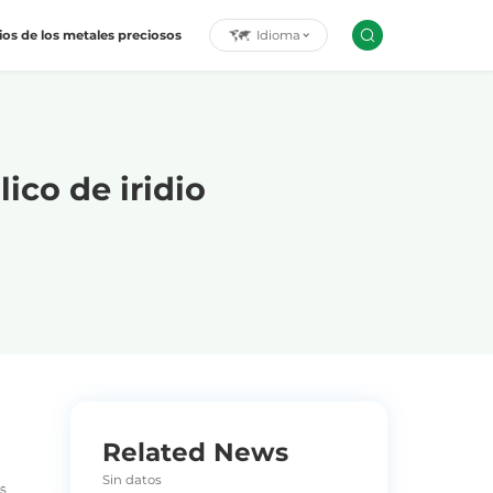
Idioma
ios de los metales preciosos
ico de iridio
Related News
Sin datos
os