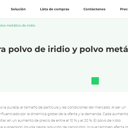
Solución
Lista de compras
Contáctenos
Prec
lvo metálico de iridio
a polvo de iridio y polvo metál
o la pureza, el tamaño de partícula y las condiciones del mercado. Al ser un
 influenciado por la dinámica global de la oferta y la demanda. Cada aumento
ultar en un aumento de precio de entre el 10 % y el 20 %. El polvo de iridio
 suspensión líquida negra (solución de nanoiridio), lo que también afecta l