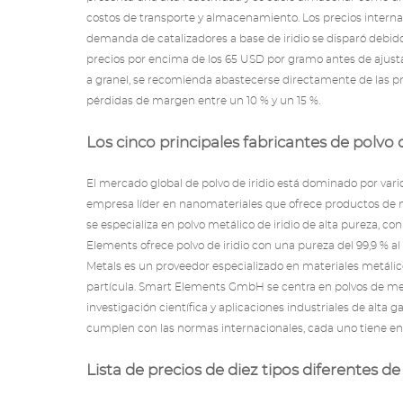
costos de transporte y almacenamiento. Los precios internac
demanda de
catalizadores a base de iridio
se disparó debido
precios por encima de los 65 USD por gramo antes de ajustar
a granel, se recomienda abastecerse directamente de las pri
pérdidas de margen entre un 10 % y un 15 %.
Los cinco principales fabricantes de polvo
El mercado global de polvo de iridio está dominado por vari
empresa líder en nanomateriales que ofrece productos de na
se especializa en polvo metálico de iridio de alta pureza, c
Elements ofrece polvo de iridio con una pureza del 99,9 % al 
Metals es un proveedor especializado en materiales metálic
partícula. Smart Elements GmbH se centra en polvos de metal
investigación científica y aplicaciones industriales de alta g
cumplen con las normas internacionales, cada uno tiene enfo
Lista de precios de diez tipos diferentes de 