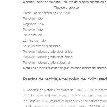
A continuación se muestra una lista de precios basada en el
Tipo de producto
Partículas nanométricas de iridio
Polvo de iridio
Negro de iridio
Polvo de iridio
Iridio esférico
Lámina de iridio
Solución estándar de iridio
Polvo de iridio de grado electrónico
Polvo de iridio de grado electrónico
Polvo de iridio de grado industrial
Nota: Los precios fluctúan según las condiciones del mercad
Precios de reciclaje del polvo de iridio usa
El Reciclaje de Metales Preciosos
de DONGSHENG ofrece tasas
actuales de reciclaje del polvo de iridio usado con una purez
industria de 60 $). Los precios dependen principalmente de l
aviación puede alcanzar una pureza superior al 99,95 %, lo 