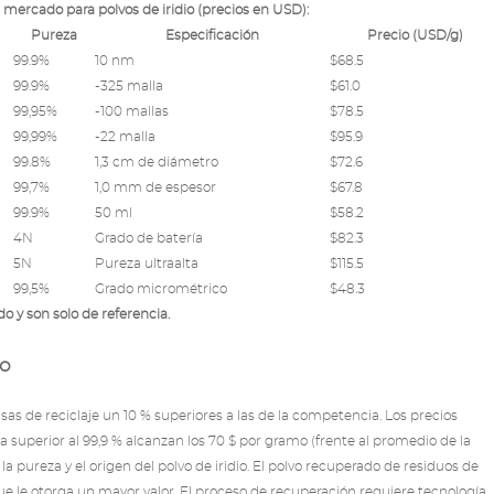
 mercado para polvos de iridio (precios en USD):
Pureza
Especificación
Precio (USD/g)
99.9%
10 nm
$68.5
99.9%
-325 malla
$61.0
99,95%
-100 mallas
$78.5
99,99%
-22 malla
$95.9
99.8%
1,3 cm de diámetro
$72.6
99,7%
1,0 mm de espesor
$67.8
99.9%
50 ml
$58.2
4N
Grado de batería
$82.3
5N
Pureza ultraalta
$115.5
99,5%
Grado micrométrico
$48.3
o y son solo de referencia.
do
 de reciclaje un 10 % superiores a las de la competencia. Los precios
a superior al 99,9 % alcanzan los 70 $ por gramo (frente al promedio de la
a pureza y el origen del polvo de iridio. El polvo recuperado de residuos de
que le otorga un mayor valor. El proceso de recuperación requiere tecnología