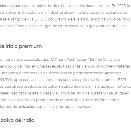
ionales actuales del polvo de iridio fluctúan considerablemente. En 2025, la
 a la expansión global de la industria de semiconductores, impulsando los
se al rango de 41 a 55 USD por gramo. Para la adquisición de polvo de iridio
ncipales fundiciones en lugar de intermediarios, lo que podría reducir las
 de iridio premium
os fabricantes especializados. SAT nano Technology Material Co. es una
nopolvo de iridio en diversas especificaciones. Jiangsu Jinwo New Material
on una ventaja competitiva en materiales de grado electrónico. American
99,99 %, apto para aplicaciones aeroespaciales y de catálisis química. ESPI
os que ofrece productos de polvo metálico de iridio en múltiples tamaños d
es preciosos de alta pureza, y su polvo de iridio de pureza 5N se utiliza en
ama. Si bien todos los productos de polvo de iridio de estos fabricantes
ques de aplicación específicos y fortalezas técnicas.
polvo de iridio