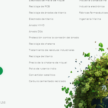
Electrodo de malla de níquel
Industria cloroalcalina
Reciclaje de PCB
Industria electrónica
Reciclaje de ánodos de titanio
Fábricas farmacéuticas
Electrodo de titanio
Ingeniería Marina
Ánodo MMO
Ánodo DSA
Protección contra la corrosión del ánodo
Reciclaje de chatarra
Tratamiento de residuos industriales
Reciclaje de titanio
Precio de la chatarra de níquel
Polvo de rutenio-iridio
Convertidor catalítico
Carburo cementado reciclado
Ltd.