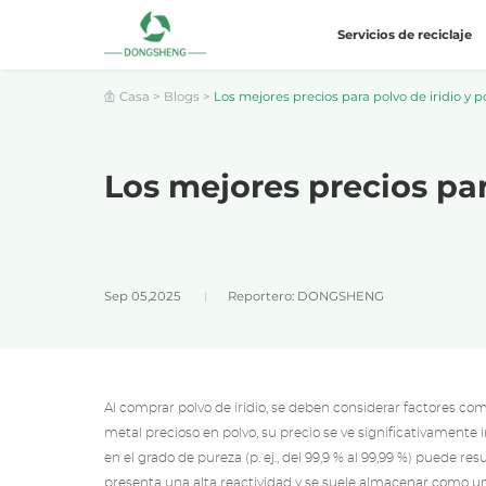
Servicios de reciclaje
Casa
>
Blogs
>
Los mejores precios para polvo de iridio y po
Los mejores precios par
Sep 05,2025
Reportero: DONGSHENG
Al comprar polvo de iridio, se deben considerar factores com
metal precioso en polvo, su precio se ve significativamente
en el grado de pureza (p. ej., del 99,9 % al 99,99 %) puede res
presenta una alta reactividad y se suele almacenar como una