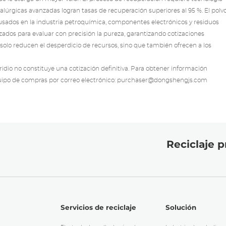
alúrgicas avanzadas logran tasas de recuperación superiores al 95 %. El polv
 usados en la industria petroquímica, componentes electrónicos y residuos
os para evaluar con precisión la pureza, garantizando cotizaciones
 solo reducen el desperdicio de recursos, sino que también ofrecen a los
 iridio no constituye una cotización definitiva. Para obtener información
uipo de compras por correo electrónico:
purchaser@dongshengjs.com
Reciclaje p
Servicios de reciclaje
Solución