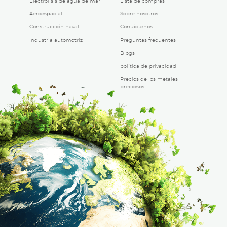
Electrólisis de agua de mar
Lista de compras
Aeroespacial
Sobre nosotros
Construcción naval
Contáctenos
Industria automotriz
Preguntas frecuentes
Blogs
política de privacidad
Precios de los metales
preciosos