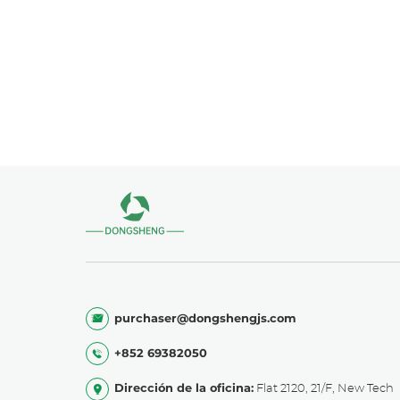
purchaser@dongshengjs.com
+852 69382050
Dirección de la oficina:
Flat 2120, 21/F, New Tech