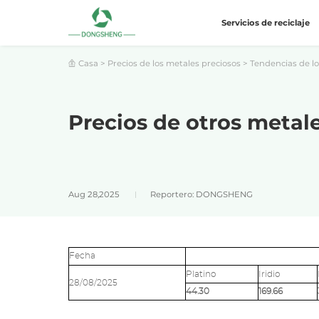
Servicios de reciclaje
Casa
>
Precios de los metales preciosos
>
Tendencias de lo
Precios de otros metal
Aug 28,2025
Reportero: DONGSHENG
Fecha
Platino
Iridio
28/08/2025
44.30
169.66