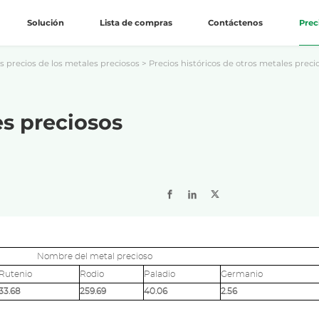
Solución
Lista de compras
Contáctenos
Prec
s precios de los metales preciosos
>
Precios históricos de otros metales preci
es preciosos
Nombre del metal precioso
Rutenio
Rodio
Paladio
Germanio
33.68
259.69
40.06
2.56