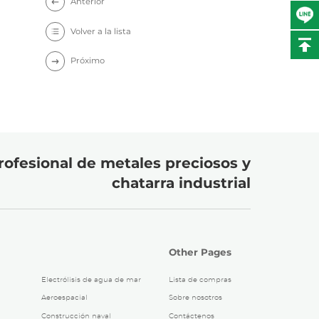
Anterior
Volver a la lista
Próximo
rofesional de metales preciosos y
chatarra industrial
Other Pages
Electrólisis de agua de mar
Lista de compras
Aeroespacial
Sobre nosotros
Construcción naval
Contáctenos