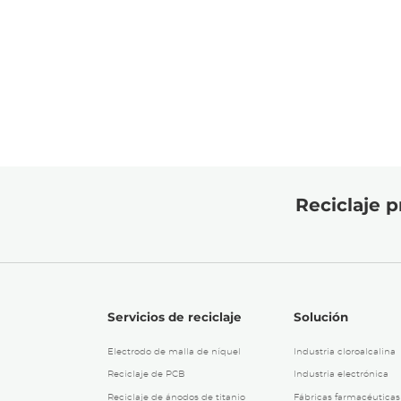
Reciclaje p
Servicios de reciclaje
Solución
Electrodo de malla de níquel
Industria cloroalcalina
Reciclaje de PCB
Industria electrónica
Reciclaje de ánodos de titanio
Fábricas farmacéuticas